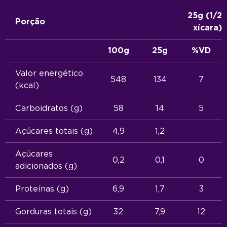
a)
25g (1/2
Porção
xícara)
100g
25g
%VD
Valor energético
548
134
7
(kcal)
Carboidratos (g)
58
14
5
Açúcares totais (g)
4,9
1,2
Açúcares
0,2
0,1
0
adicionados (g)
Proteínas (g)
6,9
1,7
3
Gorduras totais (g)
32
7,9
12