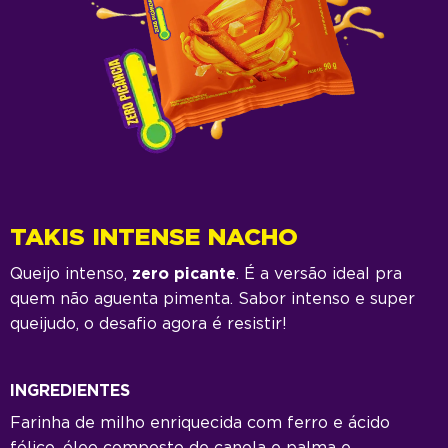
TAKIS INTENSE NACHO
Queijo intenso,
zero picante
. É a versão ideal pra
I
quem não aguenta pimenta. Sabor intenso e super
c
queijudo, o desafio agora é resistir!​
l
s
INGREDIENTES
E
Farinha de milho enriquecida com ferro e ácido
fólico, óleo composto de canola e palma e