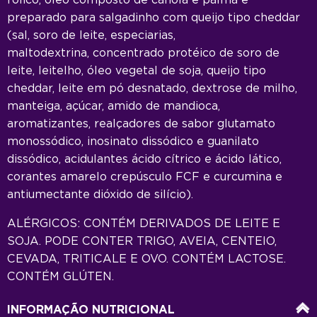
preparado para salgadinho com queijo tipo cheddar
I
(sal, soro de leite, especiarias,
F
maltodextrina, concentrado protéico de soro de
f
e
leite, leitelho, óleo vegetal de soja, queijo tipo
p
cheddar, leite em pó desnatado, dextrose de milho,
p
manteiga, açúcar, amido de mandioca,
v
s
aromatizantes, realçadores de sabor glutamato
o
monossódico, inosinato dissódico e guanilato
p
e
dissódico, acidulantes ácido cítrico e ácido lático,
l
corantes amarelo crepúsculo FCF e curcumina e
b
antiumectante dióxido de silício).
g
ALÉRGICOS: CONTÉM DERIVADOS DE LEITE E
g
SOJA. PODE CONTER TRIGO, AVEIA, CENTEIO,
a
CEVADA, TRITICALE E OVO. CONTÉM LACTOSE.
A
CONTÉM GLÚTEN.
A
/2
INFORMAÇÃO NUTRICIONAL