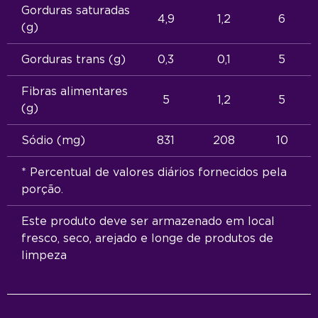
Gorduras saturadas
4,9
1,2
6
(g)
Gorduras trans (g)
0,3
0,1
5
Fibras alimentares
5
1,2
5
(g)
Sódio (mg)
831
208
10
* Percentual de valores diários fornecidos pela
porção.
Este produto deve ser armazenado em local
fresco, seco, arejado e longe de produtos de
limpeza